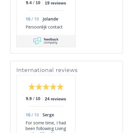
/
9.4
10
19 reviews
10
/
10
Jolande
Persoonlijk contact
International reviews
/
9.9
10
24 reviews
10
/
10
Serge
For some time, I had
been following Living