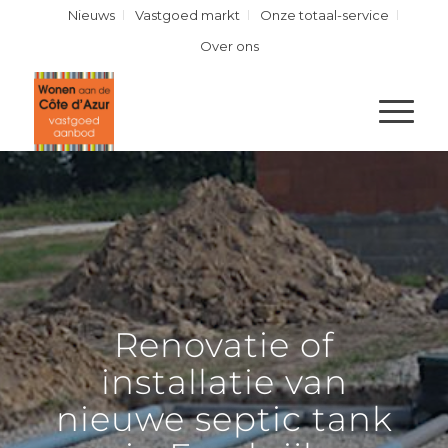
Nieuws
Vastgoed markt
Onze totaal-service
Over ons
Renovatie of
installatie van
nieuwe septic tank