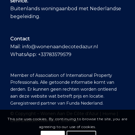
proactive via email,
service.
phone, and
Buitenlands woningaanbod met Nederlandse
WhatsApp – even in
begeleiding.
the evenings and on
weekends when
needed. Within two
months, we had a
Contact
shortlist of six villas
that stood out to us,
Mail:
info@wonenaandecotedazur.nl
after which we
WhatsApp:
+33783579579
travelled to the
South of France to
view them. Ab
organised the entire
Member of Association of International Property
tour and
Professionals. Alle getoonde informatie komt van
accompanied us
derden. Er kunnen geen rechten worden ontleend
throughout the day
aan deze website wat betreft prijs en locatie.
with advice and
guidance, including
Geregistreerd partner van Funda Nederland
.
tips along the way,
© Copyright – Wonen Aan De Côte d’Azur |
Home
|
such as a charming
This site uses cookies. By continuing to browse the site, you are
local market where
Gebruiksvoorwaarden
|
Sitemap
we enjoyed a lovely
agreeing to our use of cookies.
lunch. We found our