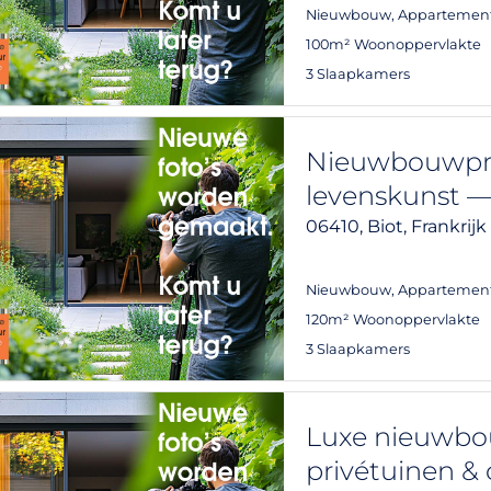
Nieuwbouw
,
Appartemen
100m² Woonoppervlakte
3 Slaapkamers
Nieuwbouwproj
levenskunst —
06410,
Biot,
Frankrijk
Nieuwbouw
,
Appartemen
120m² Woonoppervlakte
3 Slaapkamers
Luxe nieuwbou
privétuinen & o