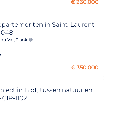
€
260.000
artementen in Saint-Laurent-
1048
 du Var,
Frankrijk
t
€
350.000
ect in Biot, tussen natuur en
 CIP-1102