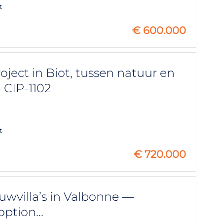
t
€
600.000
ect in Biot, tussen natuur en
 CIP-1102
t
€
720.000
wvilla’s in Valbonne —
ption...