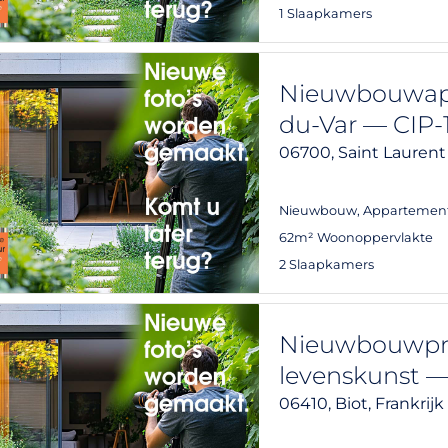
1 Slaapkamers
Nieuwbouwapp
du-Var — CIP-
06700,
Saint Laurent
Nieuwbouw
,
Appartemen
62m² Woonoppervlakte
2 Slaapkamers
Nieuwbouwproj
levenskunst —
06410,
Biot,
Frankrijk