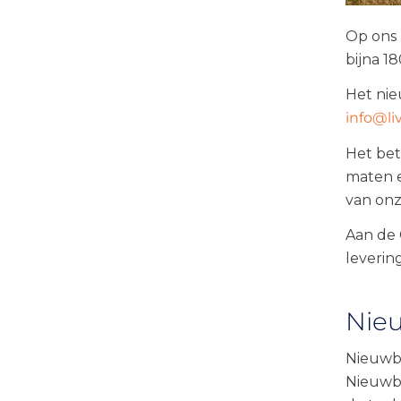
Grasse
Op ons 
Grimaud
bijna 
La Gaude
Het nie
info@l
La roquette-sur-siagne
Het bet
La Turbie
maten e
Le Cannet
van onz
Menton
Aan de 
leverin
Mouans Sartoux
Mougins
Nieu
Nice
Nieuwbo
Nice collines
Nieuwbo