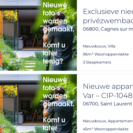
Exclusieve ni
privézwembad 
06800,
Cagnes sur m
Nieuwbouw
,
Villa
96m² Woonoppervlakte
3 Slaapkamers
Nieuwe appart
Var – CIP-1048
06700,
Saint Laurent
Nieuwbouw
,
Appartemen
45m² Woonoppervlakte