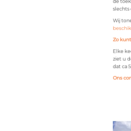
de toek
Opio
slechts
Paris
Wij ton
beschi
Roquebrune Cap Martin
Zo kunt
Saint Laurent du Var
Elke ke
ziet u 
Saint Raphael
dat ca 
Theoule sur Mer
Ons com
Valbonne
Villeneuve Loubet