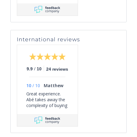
International reviews
/
9.9
10
24 reviews
10
/
10
Matthew
Great experience.
Abé takes away the
complexity of buying
a property on the
Côte D'Azur, guiding
you through the
process from start
to finish with a