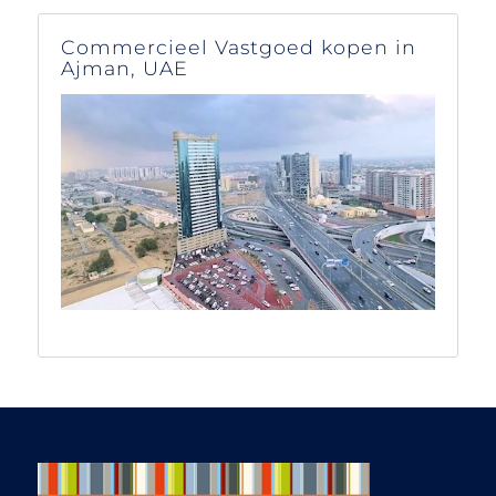
helpful, friendly and
knowledgable
Commercieel Vastgoed kopen in
approach. Highly
Ajman, UAE
recommended.