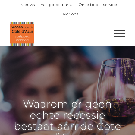
Nieuws
Vastgoed markt
Onze totaal-service
Over ons
Waarom er geen
echte recessie
bestaat aan de Cote