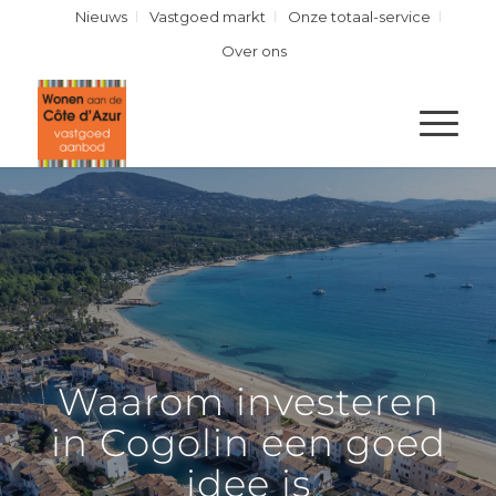
Nieuws
Vastgoed markt
Onze totaal-service
Over ons
Waarom investeren
in Cogolin een goed
idee is