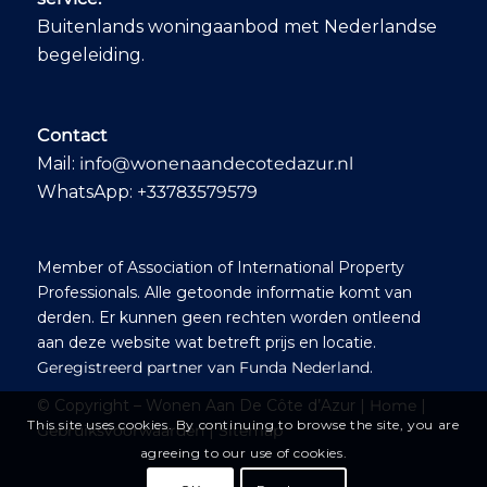
een charmante
Buitenlands woningaanbod met Nederlandse
lokale markt waar
begeleiding.
we genoten van een
sfeervolle lunch. Ons
droomhuis vonden
we diezelfde dag:
Contact
een prachtige plek
met zee- en
Mail:
info@wonenaandecotedazur.nl
boszicht, de juiste
WhatsApp:
+33783579579
indeling en
voldoende potentieel
voor renovatie,
zodat we onze eigen
Member of Association of International Property
stijl kunnen
Professionals. Alle getoonde informatie komt van
aanbrengen. Ook
derden. Er kunnen geen rechten worden ontleend
tijdens het formele
aan deze website wat betreft prijs en locatie.
traject – van
onderhandeling tot
Geregistreerd partner van Funda Nederland
.
juridische afwikkeling
© Copyright – Wonen Aan De Côte d’Azur |
Home
|
– hield Ab alles
This site uses cookies. By continuing to browse the site, you are
scherp in de gaten
Gebruiksvoorwaarden
|
Sitemap
en wees hij ons op
agreeing to our use of cookies.
de juiste partijen om