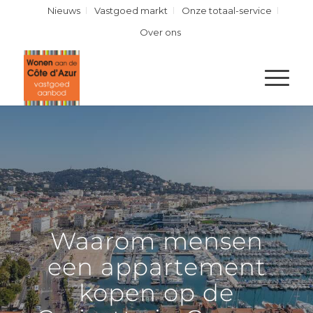
Nieuws
Vastgoed markt
Onze totaal-service
Over ons
Waarom mensen
een appartement
kopen op de